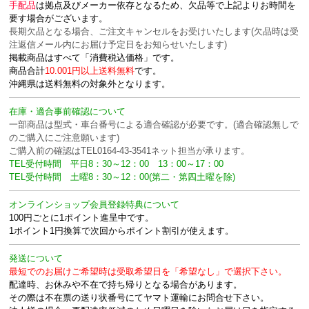
手配品
は拠点及びメーカー依存となるため、欠品等で上記よりお時間を
要す場合がございます。
長期欠品となる場合、ご注文キャンセルをお受けいたします(欠品時は受
注返信メール内にお届け予定日をお知らせいたします)
掲載商品はすべて「消費税込価格」です。
商品合計
10.001円以上送料無料
です。
沖縄県は送料無料の対象外となります。
在庫・適合事前確認について
一部商品は型式・車台番号による適合確認が必要です。(適合確認無しで
のご購入にご注意願います)
ご購入前の確認はTEL0164-43-3541ネット担当が承ります。
TEL受付時間 平日8：30～12：00 13：00～17：00
TEL受付時間 土曜8：30～12：00(第二・第四土曜を除)
オンラインショップ会員登録特典について
100円ごとに1ポイント進呈中です。
1ポイント1円換算で次回からポイント割引が使えます。
発送について
最短でのお届けご希望時は受取希望日を「希望なし」で選択下さい。
配達時、お休みや不在で持ち帰りとなる場合があります。
その際は不在票の送り状番号にてヤマト運輸にお問合せ下さい。