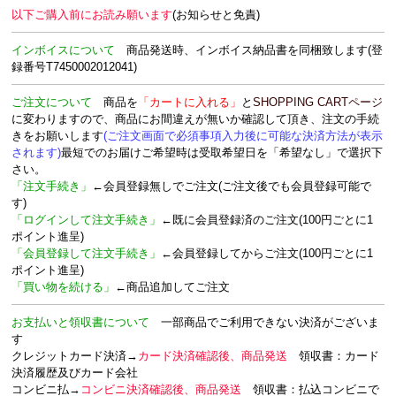
以下ご購入前にお読み願います
(お知らせと免責)
インボイスについて
商品発送時、
インボイス納品書を
同梱致します
(登
録番号T7450002012041)
ご注文について
商品を
「カートに入れる」
と
SHOPPING CARTページ
に変わりますので、商品にお間違えが無いか確認して頂き、注文の手続
きをお願いします
(ご注文画面で必須事項入力後に可能な決済方法が表示
されます)
最短でのお届けご希望時は受取希望日を「希望なし」で選択下
さい。
「注文手続き」
←会員登録無しでご注文(ご注文後でも会員登録可能で
す)
「ログインして注文手続き」
←既に会員登録済のご注文(100円ごとに1
ポイント進呈)
「会員登録して注文手続き」
←会員登録してからご注文(100円ごとに1
ポイント進呈)
「買い物を続ける」
←商品追加してご注文
お支払いと領収書について
一部商品でご利用できない決済がございま
す
クレジットカード決済→
カード決済確認後、商品発送
領収書：カード
決済履歴及びカード会社
コンビニ払→
コンビニ決済確認後、商品発送
領収書：
払込コンビニで