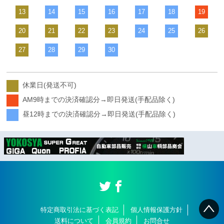
13
14
15
16
17
18
19
20
21
22
23
24
25
26
27
28
29
30
休業日(発送不可)
AM9時までの決済確認分→即日発送(手配品除く)
昼12時までの決済確認分→即日発送(手配品除く)
特定商取引法に基づく表記
個人情報保護方針
送料について
会員規約
お問合せ