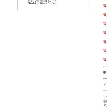
発送(手配品除く)
以
イ
ご
手
で