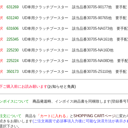
選択
631269
UD車用クラッチブースター
該当品番30705-90177他
要手配
選択
631240
UD車用クラッチブースター
該当品番30705-90765他
要手配
選択
631606
UD車用クラッチブースター
該当品番30705-NA073他
要手配
選択
225345
UD車用クラッチブースター
該当品番30705-NA161他
要手配
選択
225230
UD車用クラッチブースター
該当品番30705-NA16D他
選択
225224
UD車用クラッチブースター
該当品番30705-NA08D他
要手
選択
350173
UD車用クラッチブースター
該当品番30705-Z5110他
要手配
下ご購入前にお読み願います
(お知らせと免責)
ンボイスについて
商品発送時、
インボイス納品書を
同梱致します
(登録番号T7
注文について
商品を
「カートに入れる」
と
SHOPPING CARTページ
に変わ
続きをお願いします
(ご注文画面で必須事項入力後に可能な決済方法が表示さ
選択下さい。