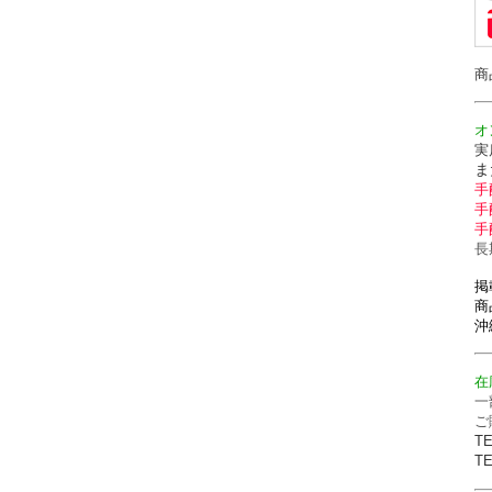
商
オ
実
ま
手
手
手
長
掲
商
沖
在
一
ご
T
T