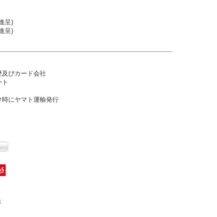
進呈)
進呈)
歴及びカード会社
ート
け時にヤマト運輸発行