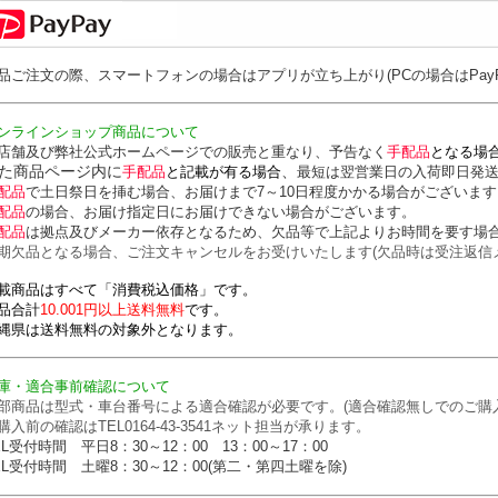
品ご注文の際、スマートフォンの場合はアプリが立ち上がり(PCの場合はPay
ンラインショップ商品について
店舗及び弊社公式ホームページでの販売と重なり、予告なく
手配品
となる場
た商品ページ内に
、
手配品
と記載が有る場合
最短は翌営業日の入荷即日発
配品
で土日祭日を挿む場合、お届けまで7～10日程度かかる場合がございます
配品
の場合、お届け指定日にお届けできない場合がございます。
配品
は拠点及びメーカー依存となるため、欠品等で上記よりお時間を要す場
期欠品となる場合、ご注文キャンセルをお受けいたします(欠品時は受注返信
載商品はすべて「消費税込価格」です。
品合計
10.001円以上送料無料
です。
縄県は送料無料の対象外となります。
庫・適合事前確認について
部商品は型式・車台番号による適合確認が必要です。(適合確認無しでのご購
購入前の確認はTEL0164-43-3541ネット担当が承ります。
EL受付時間 平日8：30～12：00 13：00～17：00
EL受付時間 土曜8：30～12：00(第二・第四土曜を除)