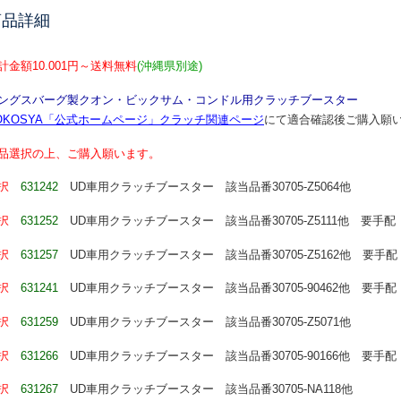
商品詳細
計金額10.001円～送料無料
(沖縄県別途)
ングスバーグ製クオン・ビックサム・コンドル用クラッチブースター
OKOSYA「公式ホームページ」クラッチ関連ページ
にて適合確認後ご購入願
品選択の上、ご購入願います。
択
631242
UD車用クラッチブースター
該当品番30705-Z5064他
選択
631252
UD車用クラッチブースター
該当品番30705-Z5111他 要手配
選択
631257
UD車用クラッチブースター
該当品番30705-Z5162他
要手配
選択
631241
UD車用クラッチブースター
該当品番30705-90462他
要手配
選択
631259
UD車用クラッチブースター
該当品番30705-Z5071他
選択
631266
UD車用クラッチブースター
該当品番30705-90166他
要手配
選択
631267
UD車用クラッチブースター
該当品番30705-NA118他