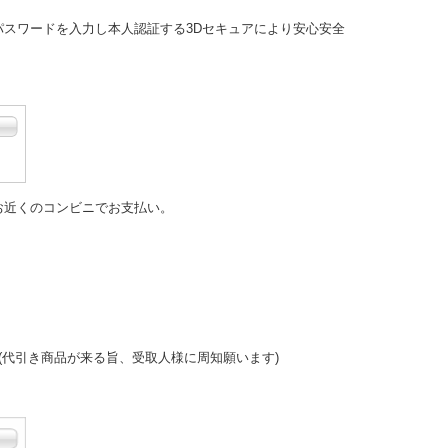
パスワードを入力し本人認証する
3Dセキュアにより安心安全
お近くのコンビニでお支払い。
(代引き商品が来る旨、受取人様に周知願います)