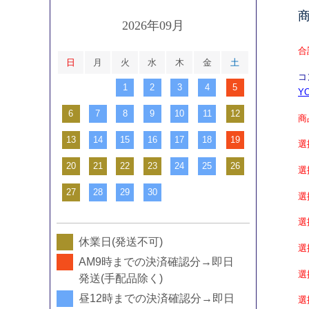
2026年09月
合
日
月
火
水
木
金
土
コ
1
2
3
4
5
Y
6
7
8
9
10
11
12
商
13
14
15
16
17
18
19
選
20
21
22
23
24
25
26
27
28
29
30
休業日(発送不可)
AM9時までの決済確認分→即日
発送(手配品除く)
昼12時までの決済確認分→即日