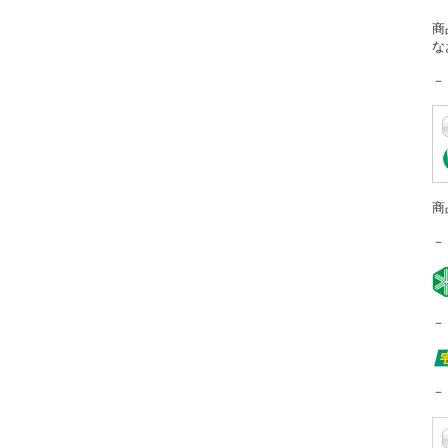
商
な
－
商
－
－
－