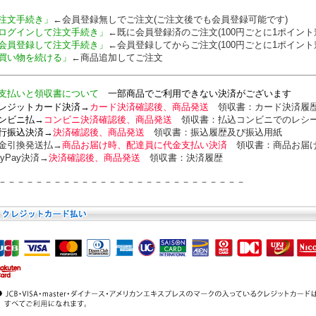
注文手続き」
←会員登録無しでご注文(ご注文後でも会員登録可能です)
ログインして注文手続き」
←既に会員登録済のご注文(100円ごとに1ポイント
会員登録して注文手続き」
←会員登録してからご注文(100円ごとに1ポイント
買い物を続ける」
←商品追加してご注文
支払いと領収書について
一部商品でご利用できない決済がございます
レジットカード決済→
カード決済確認後、商品発送
領収書：カード
決済履
ンビニ払→
コンビニ決済確認後、商品発送
領収書：
払込コンビニでのレシ
行振込決済→
決済確認後、商品発送
領収書：
振込履歴及び振込用紙
金引換発送払→
商品お届け時、配達員に代金支払い決済
領収書：
商品お届
ayPay決済→
決済確認後、商品発送
領収書：
決済履歴
－－－－－－－－－－－－－－－－－－－－－－－－－－－