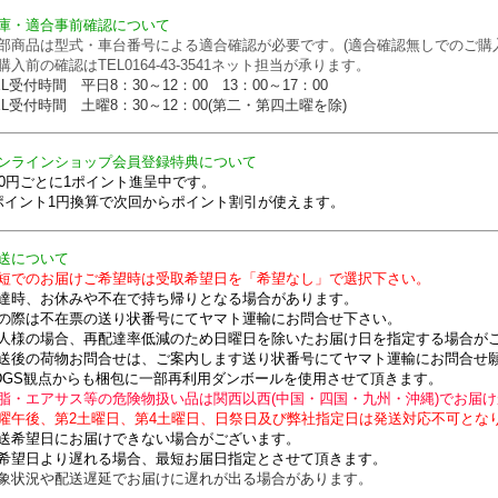
庫・適合事前確認について
部商品は型式・車台番号による適合確認が必要です。(適合確認無しでのご購
購入前の確認はTEL0164-43-3541ネット担当が承ります。
EL受付時間 平日8：30～12：00 13：00～17：00
EL受付時間 土曜8：30～12：00(第二・第四土曜を除)
ンラインショップ会員登録特典について
00円ごとに1ポイント進呈中です。
ポイント1円換算で次回からポイント割引が使えます。
送について
短でのお届けご希望時は受取希望日を「希望なし」で選択下さい。
達時、お休みや不在で持ち帰りとなる場合があります。
の際は不在票の送り状番号にてヤマト運輸にお問合せ下さい。
人様の場合、再配達率低減のため日曜日を除いたお届け日を指定する場合が
送後の荷物お問合せは、ご案内します送り状番号にてヤマト運輸にお問合せ
DGS観点からも梱包に一部再利用ダンボールを使用させて頂きます。
脂・エアサス等の危険物扱い品は関西以西(中国・四国・九州・沖縄)でお届けが
曜午後、第2土曜日、第4土曜日、日祭日及び弊社指定日は発送対応不可とな
送希望日にお届けできない場合がございます。
希望日より遅れる場合、最短お届日指定とさせて頂きます。
象状況や配送遅延でお届けに遅れが出る場合があります。