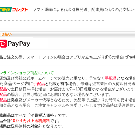
ヤマト運輸による代金引換発送、配達員に代金のお支払い
－－－－－－－－－－－－－－－－－－－－－－－－－－－
品ご注文の際、スマートフォンの場合はアプリが立ち上がり(PCの場合はPay
ンラインショップ商品について
店舗及び弊社公式ホームページでの販売と重なり、予告なく
手配品
となる場
た商品ページ内に
、
手配品
と記載が有る場合
最短は翌営業日の入荷即日発
配品
で土日祭日を挿む場合、お届けまで7～10日程度かかる場合がございます
配品
の場合、お届け指定日にお届けできない場合がございます。
配品
は拠点及びメーカー依存となるため、欠品等で上記よりお時間を要す場
期欠品となる場合、ご注文キャンセルをお受けいたします(欠品時は受注返信
載商品はすべて「消費税込価格」です。
品合計
10.001円以上送料無料
です。
縄県は送料無料の対象外となります。