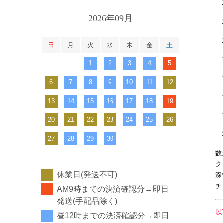
1
2026年09月
1
18
日
月
火
水
木
金
土
1
1
2
3
4
5
1
6
7
8
9
10
11
12
1
13
14
15
16
17
18
19
1
20
21
22
23
24
25
26
20
27
28
29
30
数
ク
休業日(発送不可)
深
チ
AM9時までの決済確認分→即日
発送(手配品除く)
以
昼12時までの決済確認分→即日