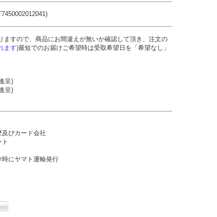
450002012041)
りますので、商品にお間違えが無いか確認して頂き、注文の
れます)
最短でのお届けご希望時は受取希望日を「希望なし」
進呈)
進呈)
歴及びカード会社
ート
け時にヤマト運輸発行