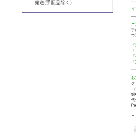
発送(手配品除く)
イ
ご
手
で
「
「
「
「
お
ク
コ
銀
代
P
－