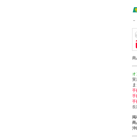
－
商
オ
実
ま
手
手
手
長
掲
商
沖