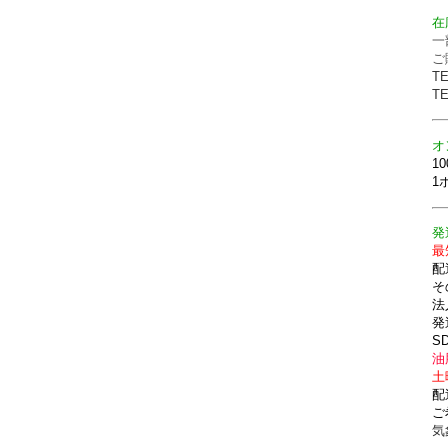
在
一
ご
T
T
オ
1
1
発
最
配
そ
法
発
S
油
土
配
ご
気