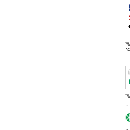
商
な
－
商
－
－