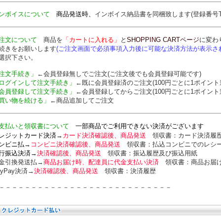
ンボイスについて
商品発送時、
インボイス納品書を
同梱致します
(登録番号T7
注文について
商品を
「カートに入れる」
と
SHOPPING CARTページ
に変わ
続きをお願いします
(ご注文画面で必須事項入力後に可能な決済方法が表示さ
選択下さい。
注文手続き」
←会員登録無しでご注文(ご注文後でも会員登録可能です)
ログインして注文手続き」
←既に会員登録済のご注文(100円ごとに1ポイント
会員登録して注文手続き」
←会員登録してからご注文(100円ごとに1ポイント
買い物を続ける」
←商品追加してご注文
支払いと領収書について
一部商品でご利用できない決済がございます
レジットカード決済→
カード決済確認後、商品発送
領収書：カード
決済履
ンビニ払→
コンビニ決済確認後、商品発送
領収書：
払込コンビニでのレシ
行振込決済→
決済確認後、商品発送
領収書：
振込履歴及び振込用紙
金引換発送払→
商品お届け時、配達員に代金支払い決済
領収書：
商品お届
ayPay決済→
決済確認後、商品発送
領収書：
決済履歴
－－－－－－－－－－－－－－－－－－－－－－－－－－－