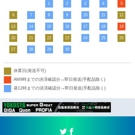
1
2
3
4
5
6
7
8
9
10
11
12
13
14
15
16
17
18
19
20
21
22
23
24
25
26
27
28
29
30
休業日(発送不可)
AM9時までの決済確認分→即日発送(手配品除く)
昼12時までの決済確認分→即日発送(手配品除く)