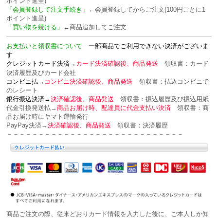
ポイント進呈)
「会員登録して注文手続き」
←会員登録してからご注文(100円ごとに1
ポイント進呈)
「買い物を続ける」
←商品追加してご注文
お支払いと領収書について
一部商品でご利用できない決済がございま
す
クレジットカード決済→
カード決済確認後、商品発送
領収書：カード
決済履歴及びカード会社
コンビニ払→
コンビニ決済確認後、商品発送
領収書：
払込コンビニで
のレシート
銀行振込決済→
決済確認後、商品発送
領収書：
振込履歴及び振込用紙
代金引換発送払→
商品お届け時、配達員に代金支払い決済
領収書：
商
品お届け時にヤマト運輸発行
PayPay決済→
決済確認後、商品発送
領収書：
決済履歴
－－－－－－－－－－－－－－－－－－－－－－－－－－－－
商品ご注文の際、従来どおりカード情報を入力した後に、ご本人しか知