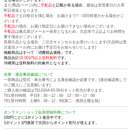
また商品ページ内に
、
手配品
と記載が有る場合
最短は翌営業日の入荷
即日発送となります。
手配品
で土日祭日を挿む場合、お届けまで7～10日程度かかる場合がご
ざいます。
手配品
の場合、お届け指定日にお届けできない場合がございます。
手配品
は拠点及びメーカー依存となるため、欠品等で上記よりお時間を
要す場合がございます。
長期欠品となる場合、ご注文キャンセルをお受けいたします(欠品時は受
注返信メール内にお届け予定日をお知らせいたします)
掲載商品はすべて「消費税込価格」です。
商品合計
10.001円以上送料無料
です。
沖縄県は送料無料の対象外となります。
在庫・適合事前確認について
一部商品は型式・車台番号による適合確認が必要です。(適合確認無しで
のご購入にご注意願います)
ご購入前の確認はTEL0164-43-3541ネット担当が承ります。
TEL受付時間 平日8：30～12：00 13：00～17：00
TEL受付時間 土曜8：30～12：00(第二・第四土曜を除)
オンラインショップ会員登録特典について
100円ごとに1ポイント進呈中です。
1ポイント1円換算で次回からポイント割引が使えます。