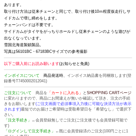
あります。
取り付け方法は従来チェーンと同じで、取り付け後10ｍ程度仮走行しサ
イドカムで増し締めをします。
チェーンバンドは不要です。
サイドカムがタイヤをがっちりホールドし従来チェーンのような遊びが
出なくなっています。
雪国北海道製鎖製品。
写真は56101BC・67183BCサイズでの参考撮影
以下ご購入前にお読み願います
(お知らせと免責)
インボイスについて
商品発送時、
インボイス納品書を
同梱致します
(登
録番号T7450002012041)
ご注文について
商品を
「カートに入れる」
と
SHOPPING CARTページ
に変わりますので、商品にお間違えが無いか確認して頂き、注文の手続
きをお願いします
(ご注文画面で必須事項入力後に可能な決済方法が表示
されます)
最短でのお届けご希望時は受取希望日を「希望なし」で選択下
さい。
「注文手続き」
←会員登録無しでご注文(ご注文後でも会員登録可能で
す)
「ログインして注文手続き」
←既に会員登録済のご注文(100円ごとに1