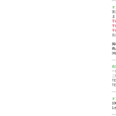
オ
実
ま
手
手
手
長
掲
商
沖
在
一
ご
T
T
オ
1
1