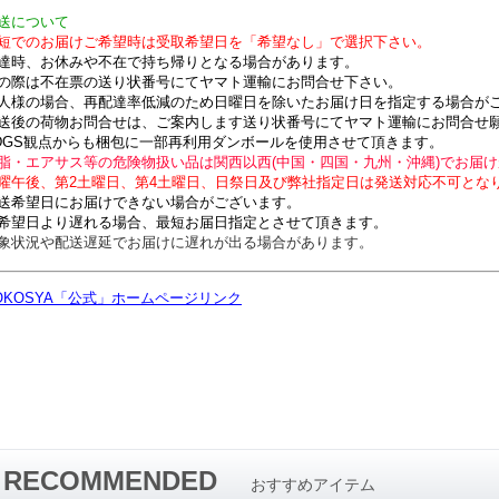
送について
短でのお届けご希望時は受取希望日を「希望なし」で選択下さい。
達時、お休みや不在で持ち帰りとなる場合があります。
の際は不在票の送り状番号にてヤマト運輸にお問合せ下さい。
人様の場合、再配達率低減のため日曜日を除いたお届け日を指定する場合が
送後の荷物お問合せは、ご案内します送り状番号にてヤマト運輸にお問合せ
DGS観点からも梱包に一部再利用ダンボールを使用させて頂きます。
脂・エアサス等の危険物扱い品は関西以西(中国・四国・九州・沖縄)でお届けが
曜午後、第2土曜日、第4土曜日、日祭日及び弊社指定日は発送対応不可とな
送希望日にお届けできない場合がございます。
希望日より遅れる場合、最短お届日指定とさせて頂きます。
象状況や配送遅延でお届けに遅れが出る場合があります。
OKOSYA「公式」ホームページリンク
RECOMMENDED
おすすめアイテム