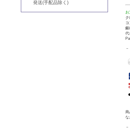
発送(手配品除く)
お
ク
コ
銀
代
P
－
商
な
－