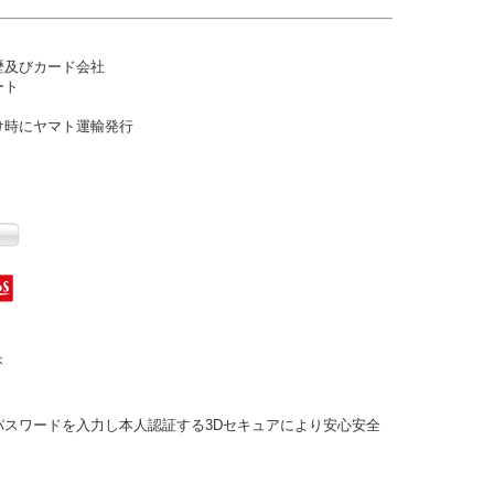
歴及びカード会社
ート
け時にヤマト運輸発行
パスワードを入力し本人認証する
3Dセキュアにより安心安全