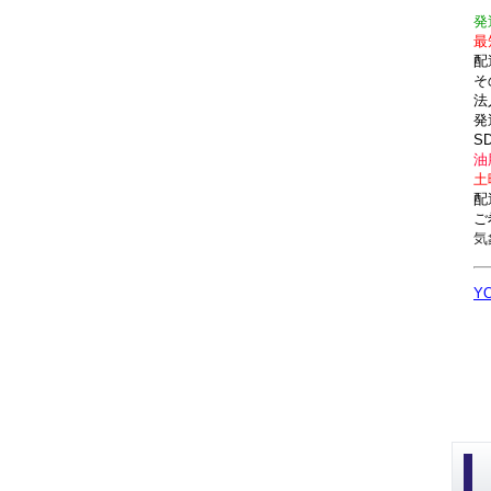
発
最
配
そ
法
発
S
油
土
配
ご
気
Y