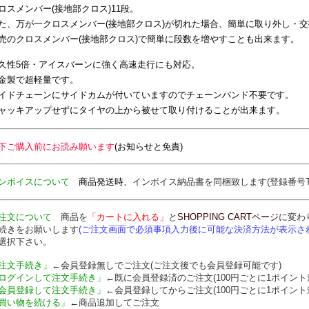
ロスメンバー(接地部クロス)11段。
た、万が一クロスメンバー(接地部クロス)が切れた場合、簡単に取り外し・
売のクロスメンバー(接地部クロス)で簡単に段数を増やすことも出来ます。
久性5倍・アイスバーンに強く高速走行にも対応。
金製で超軽量です。
イドチェーンにサイドカムが付いていますのでチェーンバンド不要です。
ャッキアップせずにタイヤの上から被せて取り付けることが出来ます。
下ご購入前にお読み願います
(お知らせと免責)
ンボイスについて
商品発送時、
インボイス納品書を
同梱致します
(登録番号T7
注文について
商品を
「カートに入れる」
と
SHOPPING CARTページ
に変わ
続きをお願いします
(ご注文画面で必須事項入力後に可能な決済方法が表示さ
選択下さい。
注文手続き」
←会員登録無しでご注文(ご注文後でも会員登録可能です)
ログインして注文手続き」
←既に会員登録済のご注文(100円ごとに1ポイント
会員登録して注文手続き」
←会員登録してからご注文(100円ごとに1ポイント
買い物を続ける」
←商品追加してご注文