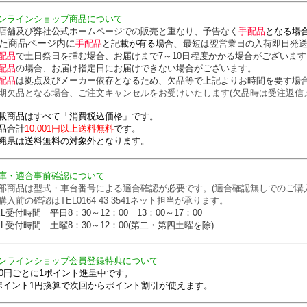
ンラインショップ商品について
店舗及び弊社公式ホームページでの販売と重なり、予告なく
手配品
となる場
た商品ページ内に
、
手配品
と記載が有る場合
最短は翌営業日の入荷即日発
配品
で土日祭日を挿む場合、お届けまで7～10日程度かかる場合がございます
配品
の場合、お届け指定日にお届けできない場合がございます。
配品
は拠点及びメーカー依存となるため、欠品等で上記よりお時間を要す場
期欠品となる場合、ご注文キャンセルをお受けいたします(欠品時は受注返信
載商品はすべて「消費税込価格」です。
品合計
10.001円以上送料無料
です。
縄県は送料無料の対象外となります。
庫・適合事前確認について
部商品は型式・車台番号による適合確認が必要です。(適合確認無しでのご購
購入前の確認はTEL0164-43-3541ネット担当が承ります。
EL受付時間 平日8：30～12：00 13：00～17：00
EL受付時間 土曜8：30～12：00(第二・第四土曜を除)
ンラインショップ会員登録特典について
00円ごとに1ポイント進呈中です。
ポイント1円換算で次回からポイント割引が使えます。