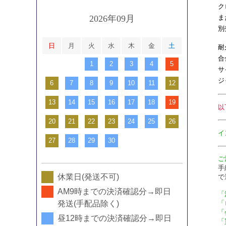
ク
ま
2026年09月
別
日
月
火
水
木
金
土
耐
合
1
2
3
4
5
サ
ジ
6
7
8
9
10
11
12
13
14
15
16
17
18
19
以
20
21
22
23
24
25
26
イ
27
28
29
30
ご
手
休業日(発送不可)
で
AM9時までの決済確認分→即日
「
「
発送(手配品除く)
「
昼12時までの決済確認分→即日
「