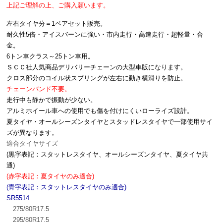
上記ご理解の上、ご購入願います。
左右タイヤ分＝1ペアセット販売。
耐久性5倍・アイスバーンに強い・市内走行・高速走行・超軽量・合
金。
6トン車クラス～25トン車用。
ＳＣＣ社人気商品デリバリーチェーンの大型車版になります。
クロス部分のコイル状スプリングが左右に動き横滑りを防止。
チェーンバンド不要。
走行中も静かで振動が少ない。
アルミホイール車への使用でも傷を付けにくいローライズ設計。
夏タイヤ・オールシーズンタイヤとスタッドレスタイヤで一部使用サイ
ズが異なります。
適合タイヤサイズ
(黒字表記：スタットレスタイヤ、オールシーズンタイヤ、夏タイヤ共
通)
(赤字表記：夏タイヤのみ適合)
(青字表記：スタットレスタイヤのみ適合)
SR5514
275/80R17.5
295/80R17.5