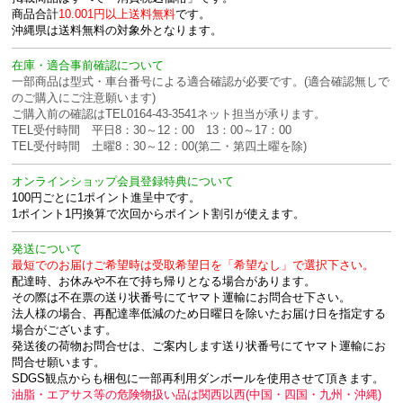
商品合計
10.001円以上送料無料
です。
沖縄県は送料無料の対象外となります。
在庫・適合事前確認について
一部商品は型式・車台番号による適合確認が必要です。(適合確認無しで
のご購入にご注意願います)
ご購入前の確認はTEL0164-43-3541ネット担当が承ります。
TEL受付時間 平日8：30～12：00 13：00～17：00
TEL受付時間 土曜8：30～12：00(第二・第四土曜を除)
オンラインショップ会員登録特典について
100円ごとに1ポイント進呈中です。
1ポイント1円換算で次回からポイント割引が使えます。
発送について
最短でのお届けご希望時は受取希望日を「希望なし」で選択下さい。
配達時、お休みや不在で持ち帰りとなる場合があります。
その際は不在票の送り状番号にてヤマト運輸にお問合せ下さい。
法人様の場合、再配達率低減のため日曜日を除いたお届け日を指定する
場合がございます。
発送後の荷物お問合せは、ご案内します送り状番号にてヤマト運輸にお
問合せ願います。
SDGS観点からも梱包に一部再利用ダンボールを使用させて頂きます。
油脂・エアサス等の危険物扱い品は関西以西(中国・四国・九州・沖縄)