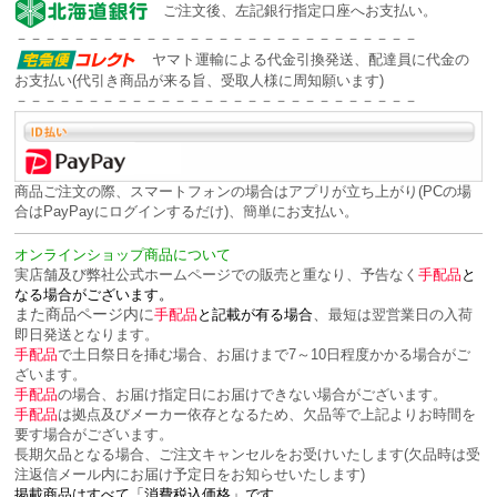
ご注文後、左記銀行指定口座へお支払い。
－－－－－－－－－－－－－－－－－－－－－－－－－－－－
ヤマト運輸による代金引換発送、配達員に代金の
お支払い(代引き商品が来る旨、受取人様に周知願います)
－－－－－－－－－－－－－－－－－－－－－－－－－－－－
商品ご注文の際、スマートフォンの場合はアプリが立ち上がり(PCの場
合はPayPayにログインするだけ)、簡単にお支払い。
オンラインショップ商品について
実店舗及び弊社公式ホームページでの販売と重なり、予告なく
手配品
と
なる場合がございます。
また商品ページ内に
、
手配品
と記載が有る場合
最短は翌営業日の入荷
即日発送となります。
手配品
で土日祭日を挿む場合、お届けまで7～10日程度かかる場合がご
ざいます。
手配品
の場合、お届け指定日にお届けできない場合がございます。
手配品
は拠点及びメーカー依存となるため、欠品等で上記よりお時間を
要す場合がございます。
長期欠品となる場合、ご注文キャンセルをお受けいたします(欠品時は受
注返信メール内にお届け予定日をお知らせいたします)
掲載商品はすべて「消費税込価格」です。