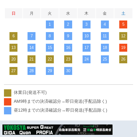
日
月
火
水
木
金
土
1
2
3
4
5
6
7
8
9
10
11
12
13
14
15
16
17
18
19
20
21
22
23
24
25
26
27
28
29
30
休業日(発送不可)
AM9時までの決済確認分→即日発送(手配品除く)
昼12時までの決済確認分→即日発送(手配品除く)