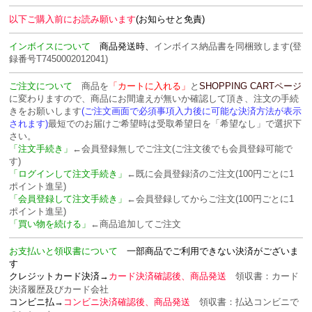
以下ご購入前にお読み願います
(お知らせと免責)
インボイスについて
商品発送時、
インボイス納品書を
同梱致します
(登
録番号T7450002012041)
ご注文について
商品を
「カートに入れる」
と
SHOPPING CARTページ
に変わりますので、商品にお間違えが無いか確認して頂き、注文の手続
きをお願いします
(ご注文画面で必須事項入力後に可能な決済方法が表示
されます)
最短でのお届けご希望時は受取希望日を「希望なし」で選択下
さい。
「注文手続き」
←会員登録無しでご注文(ご注文後でも会員登録可能で
す)
「ログインして注文手続き」
←既に会員登録済のご注文(100円ごとに1
ポイント進呈)
「会員登録して注文手続き」
←会員登録してからご注文(100円ごとに1
ポイント進呈)
「買い物を続ける」
←商品追加してご注文
お支払いと領収書について
一部商品でご利用できない決済がございま
す
クレジットカード決済→
カード決済確認後、商品発送
領収書：カード
決済履歴及びカード会社
コンビニ払→
コンビニ決済確認後、商品発送
領収書：
払込コンビニで