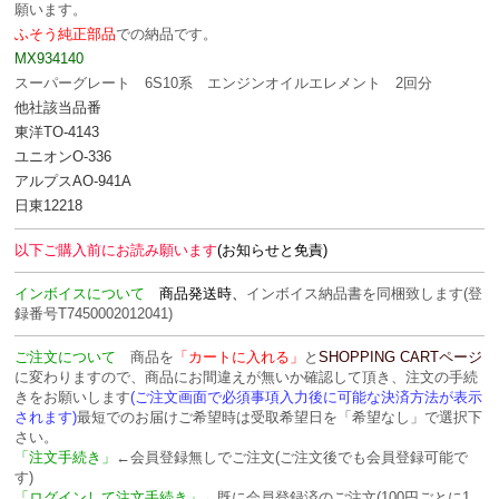
願います。
ふそう純正部品
での納品です。
MX934140
スーパーグレート 6S10系
エンジン
オイルエレメント 2回分
他社該当品番
東洋TO-4143
ユニオンO-336
アルプスAO-941A
日東12218
以下ご購入前にお読み願います
(お知らせと免責)
インボイスについて
商品発送時、
インボイス納品書を
同梱致します
(登
録番号T7450002012041)
ご注文について
商品を
「カートに入れる」
と
SHOPPING CARTページ
に変わりますので、商品にお間違えが無いか確認して頂き、注文の手続
きをお願いします
(ご注文画面で必須事項入力後に可能な決済方法が表示
されます)
最短でのお届けご希望時は受取希望日を「希望なし」で選択下
さい。
「注文手続き」
←会員登録無しでご注文(ご注文後でも会員登録可能で
す)
「ログインして注文手続き」
←既に会員登録済のご注文(100円ごとに1