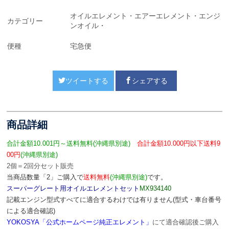
オイルエレメント・エアーエレメント・エンジ
カテゴリー
ンオイル・
便種
宅急便
ツイートする
シェアする
商品詳細
合計金額10.001円～送料無料
(沖縄県別途)
合計金額10.000円以下送料9
00円
(沖縄県別途)
2個＝2回分セット販売
当商品数量「2」ご購入で
送料無料
(沖縄県別途)
です。
スーパーグレート用オイルエレメントセット
MX934140
記載エンジン型式すべてに適合するわけでは有りません(型式・車台番号
による適合確認)
YOKOSYA「公式ホームページ純正エレメント」
にて適合確認後ご購入