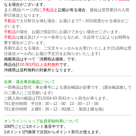
なる場合がございます。
また商品ページ内に
、
手配品
と記載が有る場合
最短は翌営業日の入荷
即日発送となります。
手配品
で土日祭日を挿む場合、お届けまで7～10日程度かかる場合がご
ざいます。
手配品
の場合、お届け指定日にお届けできない場合がございます。
手配品
は拠点及びメーカー依存となるため、欠品等で上記よりお時間を
要す場合がございます。
長期欠品となる場合、ご注文キャンセルをお受けいたします(欠品時は受
注返信メール内にお届け予定日をお知らせいたします)
掲載商品はすべて「消費税込価格」です。
商品合計
10.001円以上送料無料
です。
沖縄県は送料無料の対象外となります。
在庫・適合事前確認について
一部商品は型式・車台番号による適合確認が必要です。(適合確認無しで
のご購入にご注意願います)
ご購入前の確認はTEL0164-43-3541ネット担当が承ります。
TEL受付時間 平日8：30～12：00 13：00～17：00
TEL受付時間 土曜8：30～12：00(第二・第四土曜を除)
オンラインショップ会員登録特典について
100円ごとに1ポイント進呈中です。
1ポイント1円換算で次回からポイント割引が使えます。