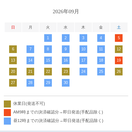
2026年09月
日
月
火
水
木
金
土
1
2
3
4
5
6
7
8
9
10
11
12
13
14
15
16
17
18
19
20
21
22
23
24
25
26
27
28
29
30
休業日(発送不可)
AM9時までの決済確認分→即日発送(手配品除く)
昼12時までの決済確認分→即日発送(手配品除く)