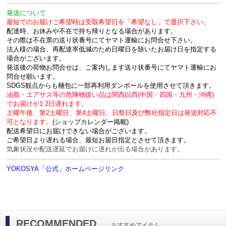
発送について
最短でのお届けご希望時は受取希望日を「希望なし」で選択下さい。
配達時、お休みや不在で持ち帰りとなる場合があります。
その際は不在票の送り状番号にてヤマト運輸にお問合せ下さい。
法人様の場合、再配達率低減のため日曜日を除いたお届け日を指定する
場合がございます。
発送後の荷物お問合せは、ご案内します送り状番号にてヤマト運輸にお
問合せ願います。
SDGS観点からも梱包に一部再利用ダンボールを使用させて頂きます。
油脂・エアサス等の危険物扱い品は関西以西(中国・四国・九州・沖縄)
でお届けが1.2日遅れます。
土曜午後、第2土曜日、第4土曜日、日祭日及び弊社指定日は発送対応不
可となります。
(ショップカレンダー掲載)
配送希望日にお届けできない場合がございます。
ご希望日より遅れる場合、最短お届日指定とさせて頂きます。
気象状況や配送遅延でお届けに遅れが出る場合があります。
YOKOSYA「公式」ホームページリンク
RECOMMENDED
おすすめアイテム