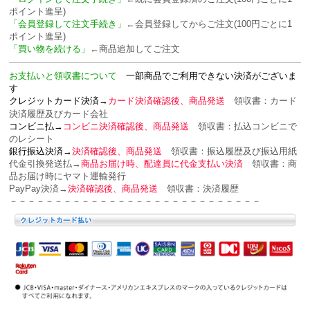
ポイント進呈)
「会員登録して注文手続き」
←会員登録してからご注文(100円ごとに1
ポイント進呈)
「買い物を続ける」
←商品追加してご注文
お支払いと領収書について
一部商品でご利用できない決済がございま
す
クレジットカード決済→
カード決済確認後、商品発送
領収書：カード
決済履歴及びカード会社
コンビニ払→
コンビニ決済確認後、商品発送
領収書：
払込コンビニで
のレシート
銀行振込決済→
決済確認後、商品発送
領収書：
振込履歴及び振込用紙
代金引換発送払→
商品お届け時、配達員に代金支払い決済
領収書：
商
品お届け時にヤマト運輸発行
PayPay決済→
決済確認後、商品発送
領収書：
決済履歴
－－－－－－－－－－－－－－－－－－－－－－－－－－－－