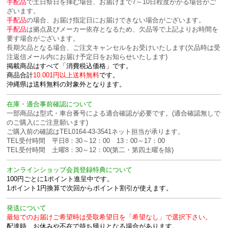
手配品
で土日祭日を挿む場合、お届けまで7～10日程度かかる場合がご
ざいます。
手配品
の場合、お届け指定日にお届けできない場合がございます。
手配品
は拠点及びメーカー依存となるため、欠品等で上記よりお時間を
要す場合がございます。
長期欠品となる場合、ご注文キャンセルをお受けいたします(欠品時は受
注返信メール内にお届け予定日をお知らせいたします)
掲載商品はすべて「消費税込価格」です。
商品合計
10.001円以上送料無料
です。
沖縄県は送料無料の対象外となります。
在庫・適合事前確認について
一部商品は型式・車台番号による適合確認が必要です。(適合確認無しで
のご購入にご注意願います)
ご購入前の確認はTEL0164-43-3541ネット担当が承ります。
TEL受付時間 平日8：30～12：00 13：00～17：00
TEL受付時間 土曜8：30～12：00(第二・第四土曜を除)
オンラインショップ会員登録特典について
100円ごとに1ポイント進呈中です。
1ポイント1円換算で次回からポイント割引が使えます。
発送について
最短でのお届けご希望時は受取希望日を「希望なし」で選択下さい。
配達時、お休みや不在で持ち帰りとなる場合があります。