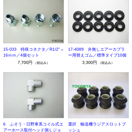
15-033 特殊コネクタ／R1/2"→
17-4089 弁無しエアーカプラ
16ｍｍ／4個セット
ー用替えゴム／標準タイプ10個
7,700円
3,300円
（税込み）
（税込み）
6 ふそう・日野車系コイル式エ
選択 輸送機ラジアスロットブ
アーホース取付ヘッド側Ｌジョ
ッシュ