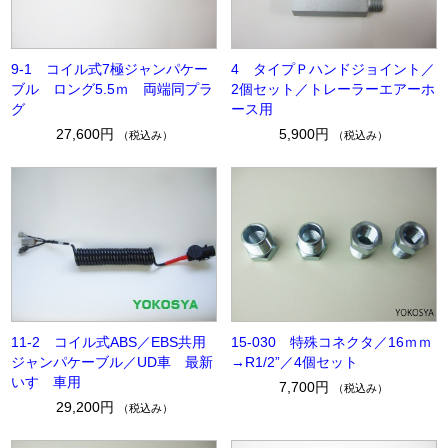
9-1 コイル式7極ジャンパケー
4 タイプＰハンドジョイント／
ブル ロング5.5ｍ 両端同プラ
2個セット／トレーラーエアーホ
グ
ース用
27,600円
5,900円
（税込み）
（税込み）
11-2 コイル式ABS／EBS共用
15-030 特殊コネクタ／16ｍｍ
ジャンパケーブル／UD車 最新
→R1/2”／4個セット
いすゞ車用
7,700円
（税込み）
29,200円
（税込み）