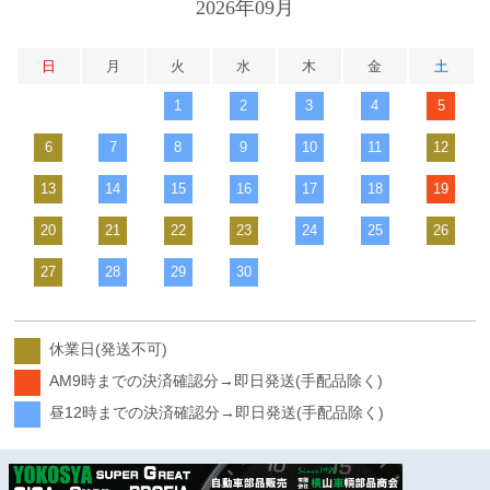
2026年09月
日
月
火
水
木
金
土
1
2
3
4
5
6
7
8
9
10
11
12
13
14
15
16
17
18
19
20
21
22
23
24
25
26
27
28
29
30
休業日(発送不可)
AM9時までの決済確認分→即日発送(手配品除く)
昼12時までの決済確認分→即日発送(手配品除く)