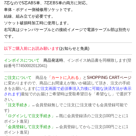
7芯なので5芯ABS車、7芯EBS車の両方に対応。
車体・ボディー側補修用ソケットです。
結線、組み立てが必要です。
ソケット破損時加工時に使用します。
右写真はジャンパケーブルとの接続イメージで電源ケーブル部は別売り
です。
以下ご購入前にお読み願います
(お知らせと免責)
インボイスについて
商品発送時、
インボイス納品書を
同梱致します
(登
録番号T7450002012041)
ご注文について
商品を
「カートに入れる」
と
SHOPPING CARTページ
に変わりますので、商品にお間違えが無いか確認して頂き、注文の手続
きをお願いします
(ご注文画面で必須事項入力後に可能な決済方法が表示
されます)
最短でのお届けご希望時は受取希望日を「希望なし」で選択下
さい。
「注文手続き」
←会員登録無しでご注文(ご注文後でも会員登録可能で
す)
「ログインして注文手続き」
←既に会員登録済のご注文(100円ごとに1
ポイント進呈)
「会員登録して注文手続き」
←会員登録してからご注文(100円ごとに1
ポイント進呈)