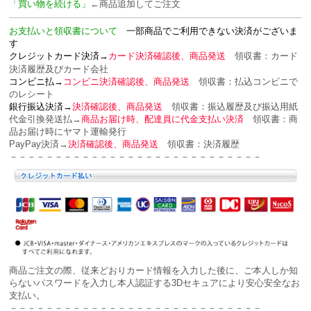
「買い物を続ける」
←商品追加してご注文
お支払いと領収書について
一部商品でご利用できない決済がございま
す
クレジットカード決済→
カード決済確認後、商品発送
領収書：カード
決済履歴及びカード会社
コンビニ払→
コンビニ決済確認後、商品発送
領収書：
払込コンビニで
のレシート
銀行振込決済→
決済確認後、商品発送
領収書：
振込履歴及び振込用紙
代金引換発送払→
商品お届け時、配達員に代金支払い決済
領収書：
商
品お届け時にヤマト運輸発行
PayPay決済→
決済確認後、商品発送
領収書：
決済履歴
－－－－－－－－－－－－－－－－－－－－－－－－－－－－
商品ご注文の際、従来どおりカード情報を入力した後に、ご本人しか知
らないパスワードを入力し本人認証する
3Dセキュアにより安心安全な
お
支払い。
－－－－－－－－－－－－－－－－－－－－－－－－－－－－