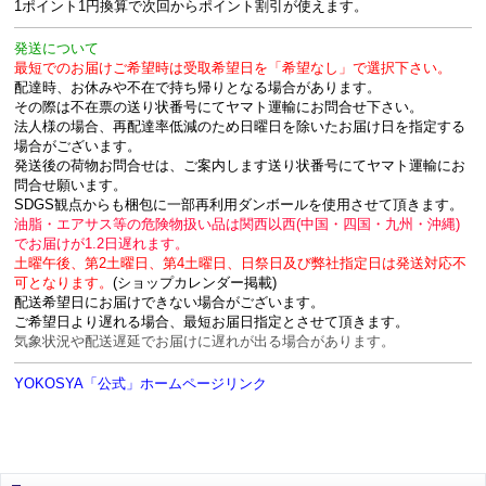
1ポイント1円換算で次回からポイント割引が使えます。
発送について
最短でのお届けご希望時は受取希望日を「希望なし」で選択下さい。
配達時、お休みや不在で持ち帰りとなる場合があります。
その際は不在票の送り状番号にてヤマト運輸にお問合せ下さい。
法人様の場合、再配達率低減のため日曜日を除いたお届け日を指定する
場合がございます。
発送後の荷物お問合せは、ご案内します送り状番号にてヤマト運輸にお
問合せ願います。
SDGS観点からも梱包に一部再利用ダンボールを使用させて頂きます。
油脂・エアサス等の危険物扱い品は関西以西(中国・四国・九州・沖縄)
でお届けが1.2日遅れます。
土曜午後、第2土曜日、第4土曜日、日祭日及び弊社指定日は発送対応不
可となります。
(ショップカレンダー掲載)
配送希望日にお届けできない場合がございます。
ご希望日より遅れる場合、最短お届日指定とさせて頂きます。
気象状況や配送遅延でお届けに遅れが出る場合があります。
YOKOSYA「公式」ホームページリンク