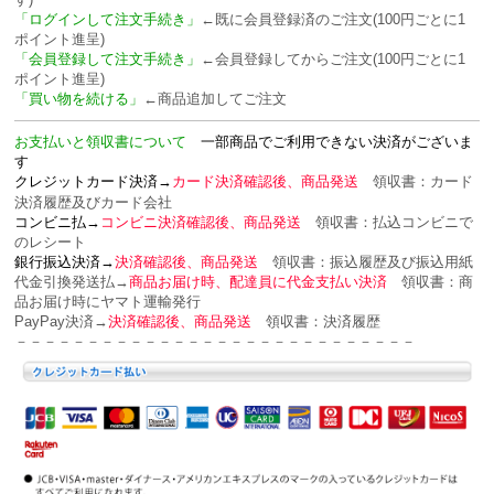
「ログインして注文手続き」
←既に会員登録済のご注文(100円ごとに1
ポイント進呈)
「会員登録して注文手続き」
←会員登録してからご注文(100円ごとに1
ポイント進呈)
「買い物を続ける」
←商品追加してご注文
お支払いと領収書について
一部商品でご利用できない決済がございま
す
クレジットカード決済→
カード決済確認後、商品発送
領収書：カード
決済履歴及びカード会社
コンビニ払→
コンビニ決済確認後、商品発送
領収書：
払込コンビニで
のレシート
銀行振込決済→
決済確認後、商品発送
領収書：
振込履歴及び振込用紙
代金引換発送払→
商品お届け時、配達員に代金支払い決済
領収書：
商
品お届け時にヤマト運輸発行
PayPay決済→
決済確認後、商品発送
領収書：
決済履歴
－－－－－－－－－－－－－－－－－－－－－－－－－－－－