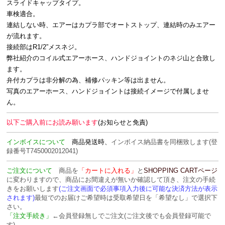
スライドキャップタイプ。
車検適合。
連結しない時、エアーはカプラ部でオートストップ、連結時のみエアー
が流れます。
接続部はR1/2”メスネジ。
弊社紹介のコイル式エアーホース、ハンドジョイントのネジ山と合致し
ます。
弁付カプラは非分解の為、補修パッキン等は出ません。
写真のエアーホース、ハンドジョイントは接続イメージで付属しませ
ん。
以下ご購入前にお読み願います
(お知らせと免責)
インボイスについて
商品発送時、
インボイス納品書を
同梱致します
(登
録番号T7450002012041)
ご注文について
商品を
「カートに入れる」
と
SHOPPING CARTページ
に変わりますので、商品にお間違えが無いか確認して頂き、注文の手続
きをお願いします
(ご注文画面で必須事項入力後に可能な決済方法が表示
されます)
最短でのお届けご希望時は受取希望日を「希望なし」で選択下
さい。
「注文手続き」
←会員登録無しでご注文(ご注文後でも会員登録可能で
す)