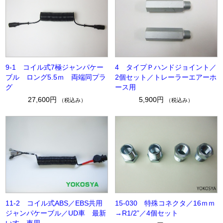
9-1 コイル式7極ジャンパケー
4 タイプＰハンドジョイント／
ブル ロング5.5ｍ 両端同プラ
2個セット／トレーラーエアーホ
グ
ース用
27,600円
5,900円
（税込み）
（税込み）
11-2 コイル式ABS／EBS共用
15-030 特殊コネクタ／16ｍｍ
ジャンパケーブル／UD車 最新
→R1/2”／4個セット