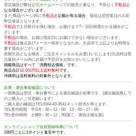
実店舗及び弊社公式ホームページでの販売と重なり、予告なく
手配品
と
なる場合がございます。
また商品ページ内に
、
手配品
と記載が有る場合
最短は翌営業日の入荷
即日発送となります。
手配品
で土日祭日を挿む場合、お届けまで7～10日程度かかる場合がご
ざいます。
手配品
の場合、お届け指定日にお届けできない場合がございます。
手配品
は拠点及びメーカー依存となるため、欠品等で上記よりお時間を
要す場合がございます。
長期欠品となる場合、ご注文キャンセルをお受けいたします(欠品時は受
注返信メール内にお届け予定日をお知らせいたします)
掲載商品はすべて「消費税込価格」です。
商品合計
10.001円以上送料無料
です。
沖縄県は送料無料の対象外となります。
在庫・適合事前確認について
一部商品は型式・車台番号による適合確認が必要です。(適合確認無しで
のご購入にご注意願います)
ご購入前の確認はTEL0164-43-3541ネット担当が承ります。
TEL受付時間 平日8：30～12：00 13：00～17：00
TEL受付時間 土曜8：30～12：00(第二・第四土曜を除)
オンラインショップ会員登録特典について
100円ごとに1ポイント進呈中です。