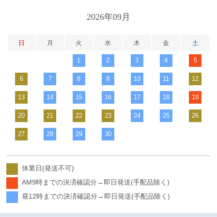
2026年09月
日
月
火
水
木
金
土
1
2
3
4
5
6
7
8
9
10
11
12
13
14
15
16
17
18
19
20
21
22
23
24
25
26
27
28
29
30
休業日(発送不可)
AM9時までの決済確認分→即日発送(手配品除く)
昼12時までの決済確認分→即日発送(手配品除く)