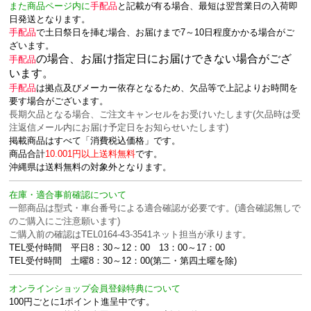
また商品ページ内に
手配品
と記載が有る場合
、
最短は翌営業日の入荷即
日発送となります。
手配品
で土日祭日を挿む場合、お届けまで7～10日程度かかる場合がご
ざいます。
の場合、お届け指定日にお届けできない場合がござ
手配品
います。
手配品
は拠点及びメーカー依存となるため、欠品等で上記よりお時間を
要す場合がございます。
長期欠品となる場合、ご注文キャンセルをお受けいたします(欠品時は受
注返信メール内にお届け予定日をお知らせいたします)
掲載商品はすべて「消費税込価格」です。
商品合計
10.001円以上送料無料
です。
沖縄県は送料無料の対象外となります。
在庫・適合事前確認について
一部商品は型式・車台番号による適合確認が必要です。(適合確認無しで
のご購入にご注意願います)
ご購入前の確認はTEL0164-43-3541ネット担当が承ります。
TEL受付時間 平日8：30～12：00 13：00～17：00
TEL受付時間 土曜8：30～12：00(第二・第四土曜を除)
オンラインショップ会員登録特典について
100円ごとに1ポイント進呈中です。