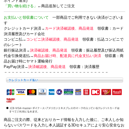
ポイント進呈)
「買い物を続ける」
←商品追加してご注文
お支払いと領収書について
一部商品でご利用できない決済がございま
す
クレジットカード決済→
カード決済確認後、商品発送
領収書：カード
決済履歴及びカード会社
コンビニ払→
コンビニ決済確認後、商品発送
領収書：
払込コンビニで
のレシート
銀行振込決済→
決済確認後、商品発送
領収書：
振込履歴及び振込用紙
代金引換発送払→
商品お届け時、配達員に代金支払い決済
領収書：
商
品お届け時にヤマト運輸発行
PayPay決済→
決済確認後、商品発送
領収書：
決済履歴
－－－－－－－－－－－－－－－－－－－－－－－－－－－－
商品ご注文の際、従来どおりカード情報を入力した後に、ご本人しか知
らないパスワードを入力し本人認証する
3Dセキュアにより安心安全な
お