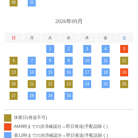
30
31
2026年09月
日
月
火
水
木
金
土
1
2
3
4
5
6
7
8
9
10
11
12
13
14
15
16
17
18
19
20
21
22
23
24
25
26
27
28
29
30
休業日(発送不可)
AM9時までの決済確認分→即日発送(手配品除く)
昼12時までの決済確認分→即日発送(手配品除く)