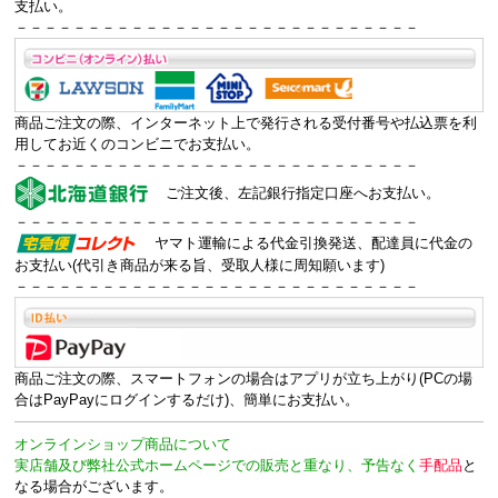
支払い。
－－－－－－－－－－－－－－－－－－－－－－－－－－－－
商品ご注文の際、インターネット上で発行される受付番号や払込票を利
用してお近くのコンビニでお支払い。
－－－－－－－－－－－－－－－－－－－－－－－－－－－－
ご注文後、左記銀行指定口座へお支払い。
－－－－－－－－－－－－－－－－－－－－－－－－－－－－
ヤマト運輸による代金引換発送、配達員に代金の
お支払い(代引き商品が来る旨、受取人様に周知願います)
－－－－－－－－－－－－－－－－－－－－－－－－－－－－
商品ご注文の際、スマートフォンの場合はアプリが立ち上がり(PCの場
合はPayPayにログインするだけ)、簡単にお支払い。
オンラインショップ商品について
実店舗及び弊社公式ホームページでの販売と重なり、予告なく
手配品
と
なる場合がございます。