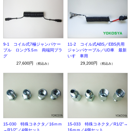
9-1 コイル式7極ジャンパケー
11-2 コイル式ABS／EBS共用
ブル ロング5.5ｍ 両端同プラ
ジャンパケーブル／UD車 最新
グ
いすゞ車用
27,600円
29,200円
（税込み）
（税込み）
15-030 特殊コネクタ／16ｍｍ
15-033 特殊コネクタ／R1/2"→
→R1/2”／4個セット
16ｍｍ／4個セット