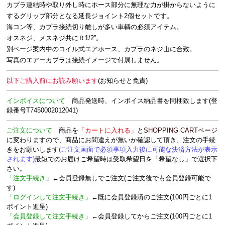
カプラ連結時や取り外し時にホース部分に無理な力が掛からないように
するグリップ部分となる延長ジョイント2個セットです。
海コン等、カプラ接続切り離しが多い車輌の必須アイテム。
オスネジ、メスネジ共にＲ1/2”。
別ページ案内中のコイル式エアホース、カプラのネジ山に合致。
写真のエアーカプラは接続イメージで付属しません。
以下ご購入前にお読み願います
(お知らせと免責)
インボイスについて
商品発送時、
インボイス納品書を
同梱致します
(登
録番号T7450002012041)
ご注文について
商品を
「カートに入れる」
と
SHOPPING CARTページ
に変わりますので、商品にお間違えが無いか確認して頂き、注文の手続
きをお願いします
(ご注文画面で必須事項入力後に可能な決済方法が表示
されます)
最短でのお届けご希望時は受取希望日を「希望なし」で選択下
さい。
「注文手続き」
←会員登録無しでご注文(ご注文後でも会員登録可能で
す)
「ログインして注文手続き」
←既に会員登録済のご注文(100円ごとに1
ポイント進呈)
「会員登録して注文手続き」
←会員登録してからご注文(100円ごとに1