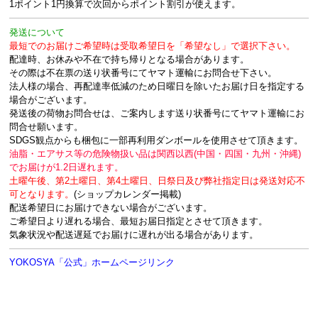
1ポイント1円換算で次回からポイント割引が使えます。
発送について
最短でのお届けご希望時は受取希望日を「希望なし」で選択下さい。
配達時、お休みや不在で持ち帰りとなる場合があります。
その際は不在票の送り状番号にてヤマト運輸にお問合せ下さい。
法人様の場合、再配達率低減のため日曜日を除いたお届け日を指定する
場合がございます。
発送後の荷物お問合せは、ご案内します送り状番号にてヤマト運輸にお
問合せ願います。
SDGS観点からも梱包に一部再利用ダンボールを使用させて頂きます。
油脂・エアサス等の危険物扱い品は関西以西(中国・四国・九州・沖縄)
でお届けが1.2日遅れます。
土曜午後、第2土曜日、第4土曜日、日祭日及び弊社指定日は発送対応不
可となります。
(ショップカレンダー掲載)
配送希望日にお届けできない場合がございます。
ご希望日より遅れる場合、最短お届日指定とさせて頂きます。
気象状況や配送遅延でお届けに遅れが出る場合があります。
YOKOSYA「公式」ホームページリンク